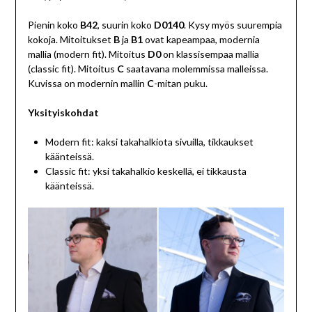
Pienin koko
B42
, suurin koko
D0140
. Kysy myös suurempia
kokoja. Mitoitukset
B
ja
B1
ovat kapeampaa, modernia
mallia (modern fit). Mitoitus
D0
on klassisempaa mallia
(classic fit). Mitoitus
C
saatavana molemmissa malleissa.
Kuvissa on modernin mallin
C
-mitan puku.
Yksityiskohdat
Modern fit: kaksi takahalkiota sivuilla, tikkaukset
käänteissä.
Classic fit: yksi takahalkio keskellä, ei tikkausta
käänteissä.