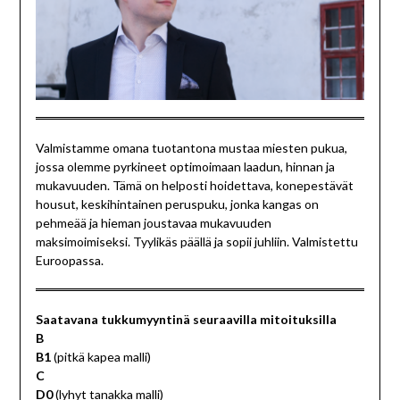
Valmistamme omana tuotantona mustaa miesten pukua,
jossa olemme pyrkineet optimoimaan laadun, hinnan ja
mukavuuden. Tämä on helposti hoidettava, konepestävät
housut, keskihintainen peruspuku, jonka kangas on
pehmeää ja hieman joustavaa mukavuuden
maksimoimiseksi. Tyylikäs päällä ja sopii juhliin. Valmistettu
Euroopassa.
Saatavana tukkumyyntinä seuraavilla mitoituksilla
B
B1
(pitkä kapea malli)
C
D0
(lyhyt tanakka malli)