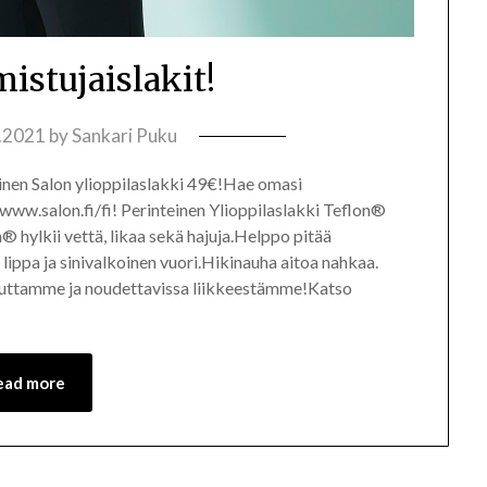
mistujaislakit!
.2021
by
Sankari Puku
inen Salon ylioppilaslakki 49€!Hae omasi
/www.salon.fi/fi! Perinteinen Ylioppilaslakki Teflon®
 hylkii vettä, likaa sekä hajuja.Helppo pitää
 lippa ja sinivalkoinen vuori.Hikinauha aitoa nahkaa.
kauttamme ja noudettavissa liikkeestämme!Katso
ead more