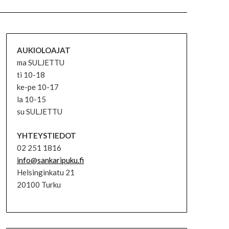
AUKIOLOAJAT
ma SULJETTU
ti 10-18
ke-pe 10-17
la 10-15
su SULJETTU
YHTEYSTIEDOT
02 251 1816
info@sankaripuku.fi
Helsinginkatu 21
20100 Turku