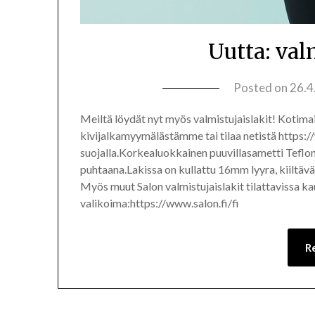
Uutta: val
Posted on
26.4
Meiltä löydät nyt myös valmistujaislakit! Kotima
kivijalkamyymälästämme tai tilaa netistä https:/
suojalla.Korkealuokkainen puuvillasametti Teflon®
puhtaana.Lakissa on kullattu 16mm lyyra, kiiltävä
Myös muut Salon valmistujaislakit tilattavissa 
valikoima:https://www.salon.fi/fi
R