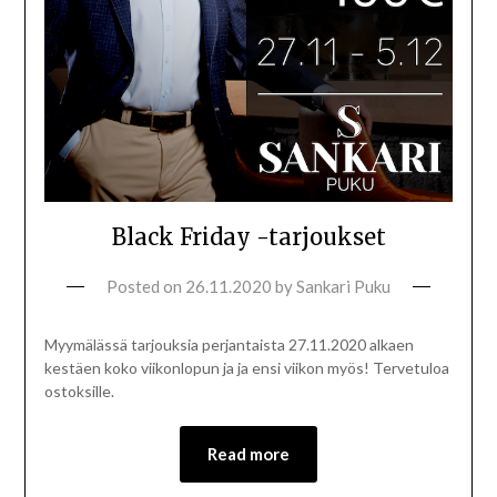
Black Friday -tarjoukset
Posted on
26.11.2020
by
Sankari Puku
Myymälässä tarjouksia perjantaista 27.11.2020 alkaen
kestäen koko viikonlopun ja ja ensi viikon myös! Tervetuloa
ostoksille.
Read more