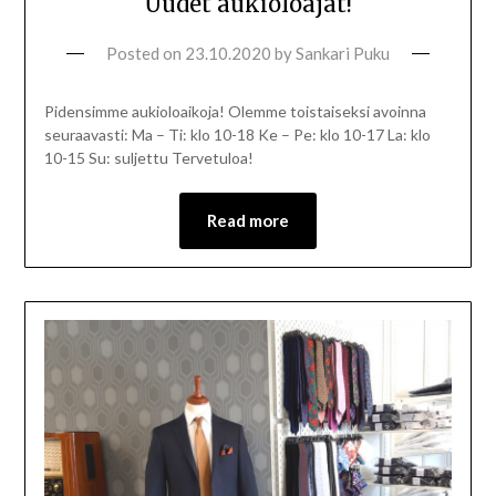
Uudet aukioloajat!
Posted on
23.10.2020
by
Sankari Puku
Pidensimme aukioloaikoja! Olemme toistaiseksi avoinna
seuraavasti: Ma – Ti: klo 10-18 Ke – Pe: klo 10-17 La: klo
10-15 Su: suljettu Tervetuloa!
Read more