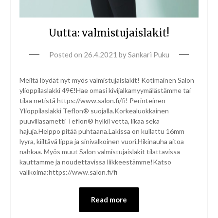
Uutta: valmistujaislakit!
Posted on
26.4.2021
by
Sankari Puku
Meiltä löydät nyt myös valmistujaislakit! Kotimainen Salon
ylioppilaslakki 49€!Hae omasi kivijalkamyymälästämme tai
tilaa netistä https://www.salon.fi/fi! Perinteinen
Ylioppilaslakki Teflon® suojalla.Korkealuokkainen
puuvillasametti Teflon® hylkii vettä, likaa sekä
hajuja.Helppo pitää puhtaana.Lakissa on kullattu 16mm
lyyra, kiiltävä lippa ja sinivalkoinen vuori.Hikinauha aitoa
nahkaa. Myös muut Salon valmistujaislakit tilattavissa
kauttamme ja noudettavissa liikkeestämme!Katso
valikoima:https://www.salon.fi/fi
Read more