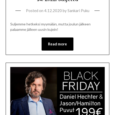
Posted on
4.12.2020
by
Sankari Puku
Suljemme hetkeksi myymälän, mutta joulun jälkeen
palaamme jälleen uusin kujein!
Read more