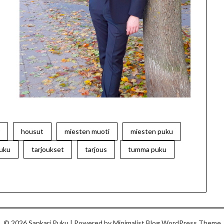
r
housut
miesten muoti
miesten puku
Puku
tarjoukset
tarjous
tumma puku
© 2026 Sankari Puku
| Powered by
Minimalist Blog
WordPress Theme