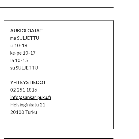
AUKIOLOAJAT
ma SULJETTU
ti 10-18
ke-pe 10-17
la 10-15
su SULJETTU
YHTEYSTIEDOT
02 251 1816
info@sankaripuku.fi
Helsinginkatu 21
20100 Turku