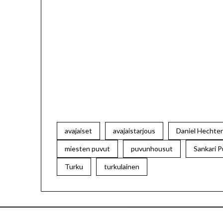
avajaiset
avajaistarjous
Daniel Hechte
miesten puvut
puvunhousut
Sankari 
Turku
turkulainen