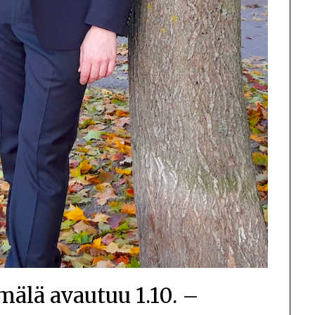
älä avautuu 1.10. –