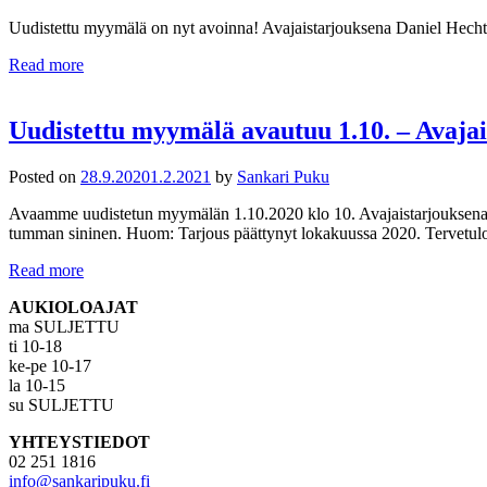
Uudistettu myymälä on nyt avoinna! Avajaistarjouksena Daniel Hechte
Read more
Uudistettu myymälä avautuu 1.10. – Avajai
Posted on
28.9.2020
1.2.2021
by
Sankari Puku
Avaamme uudistetun myymälän 1.10.2020 klo 10. Avajaistarjouksena l
tumman sininen. Huom: Tarjous päättynyt lokakuussa 2020. Tervetul
Read more
AUKIOLOAJAT
ma SULJETTU
ti 10-18
ke-pe 10-17
la 10-15
su SULJETTU
YHTEYSTIEDOT
02 251 1816
info@sankaripuku.fi