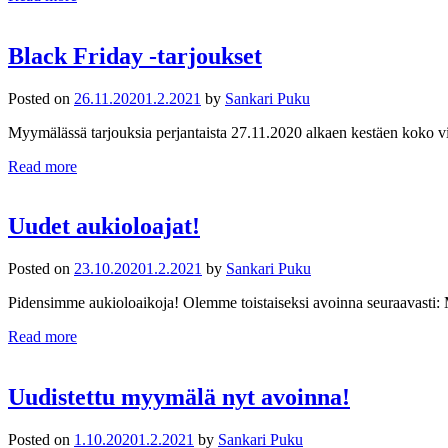
Black Friday -tarjoukset
Posted on
26.11.2020
1.2.2021
by
Sankari Puku
Myymälässä tarjouksia perjantaista 27.11.2020 alkaen kestäen koko vii
Read more
Uudet aukioloajat!
Posted on
23.10.2020
1.2.2021
by
Sankari Puku
Pidensimme aukioloaikoja! Olemme toistaiseksi avoinna seuraavasti: M
Read more
Uudistettu myymälä nyt avoinna!
Posted on
1.10.2020
1.2.2021
by
Sankari Puku