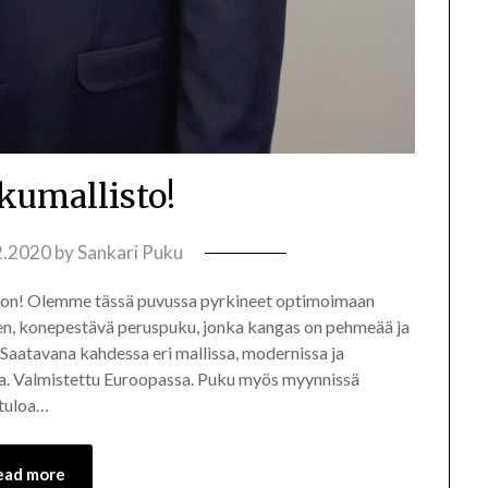
umallisto!
2.2020
by
Sankari Puku
non! Olemme tässä puvussa pyrkineet optimoimaan
en, konepestävä peruspuku, jonka kangas on pehmeää ja
. Saatavana kahdessa eri mallissa, modernissa ja
sta. Valmistettu Euroopassa. Puku myös myynnissä
tuloa…
ead more