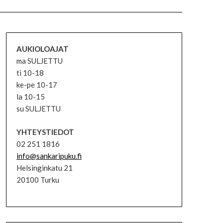
AUKIOLOAJAT
ma SULJETTU
ti 10-18
ke-pe 10-17
la 10-15
su SULJETTU
YHTEYSTIEDOT
02 251 1816
info@sankaripuku.fi
Helsinginkatu 21
20100 Turku