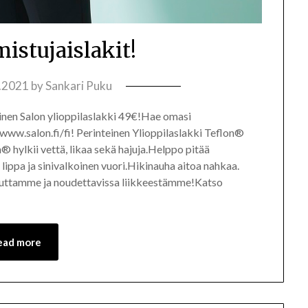
mistujaislakit!
.2021
by
Sankari Puku
inen Salon ylioppilaslakki 49€!Hae omasi
/www.salon.fi/fi! Perinteinen Ylioppilaslakki Teflon®
 hylkii vettä, likaa sekä hajuja.Helppo pitää
 lippa ja sinivalkoinen vuori.Hikinauha aitoa nahkaa.
kauttamme ja noudettavissa liikkeestämme!Katso
ead more