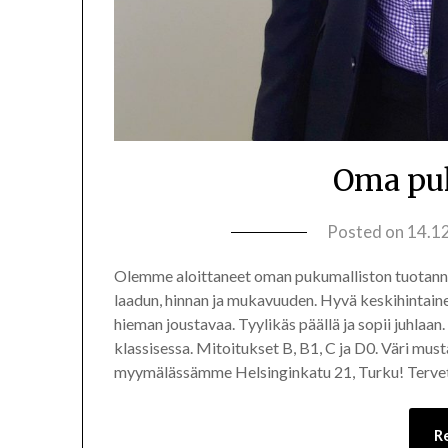
Oma puk
Posted on
14.1
Olemme aloittaneet oman pukumalliston tuotan
laadun, hinnan ja mukavuuden. Hyvä keskihintain
hieman joustavaa. Tyylikäs päällä ja sopii juhlaan
klassisessa. Mitoitukset B, B1, C ja D0. Väri mu
myymälässämme Helsinginkatu 21, Turku! Terve
R