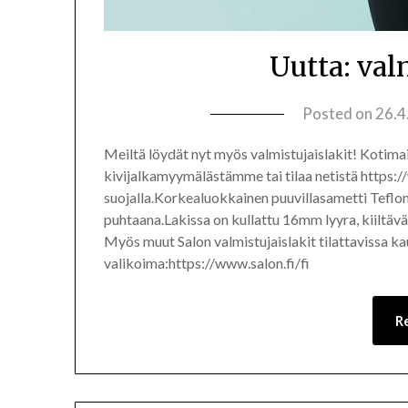
Uutta: val
Posted on
26.4
Meiltä löydät nyt myös valmistujaislakit! Kotima
kivijalkamyymälästämme tai tilaa netistä https:/
suojalla.Korkealuokkainen puuvillasametti Teflon®
puhtaana.Lakissa on kullattu 16mm lyyra, kiiltävä
Myös muut Salon valmistujaislakit tilattavissa 
valikoima:https://www.salon.fi/fi
R