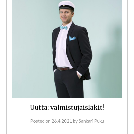
Uutta: valmistujaislakit!
Posted on
26.4.2021
by
Sankari Puku