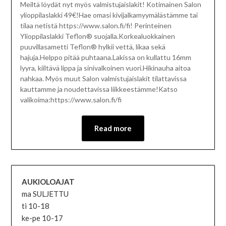
Meiltä löydät nyt myös valmistujaislakit! Kotimainen Salon
ylioppilaslakki 49€!Hae omasi kivijalkamyymälästämme tai
tilaa netistä https://www.salon.fi/fi! Perinteinen
Ylioppilaslakki Teflon® suojalla.Korkealuokkainen
puuvillasametti Teflon® hylkii vettä, likaa sekä
hajuja.Helppo pitää puhtaana.Lakissa on kullattu 16mm
lyyra, kiiltävä lippa ja sinivalkoinen vuori.Hikinauha aitoa
nahkaa. Myös muut Salon valmistujaislakit tilattavissa
kauttamme ja noudettavissa liikkeestämme!Katso
valikoima:https://www.salon.fi/fi
Read more
AUKIOLOAJAT
ma SULJETTU
ti 10-18
ke-pe 10-17