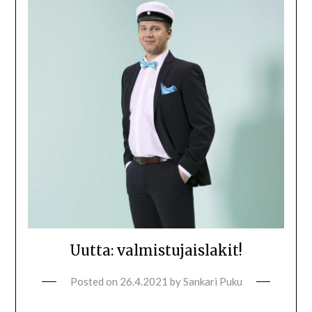
Uutta: valmistujaislakit!
Posted on
26.4.2021
by
Sankari Puku