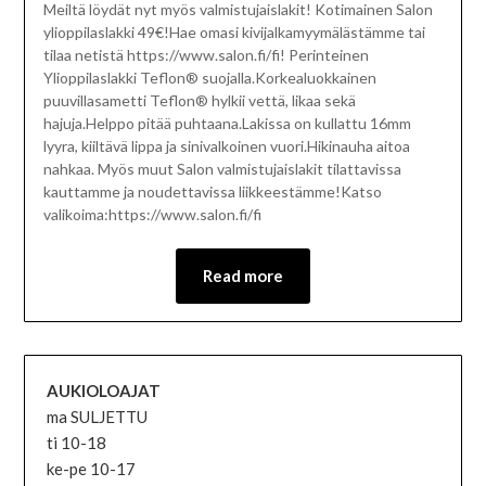
Meiltä löydät nyt myös valmistujaislakit! Kotimainen Salon
ylioppilaslakki 49€!Hae omasi kivijalkamyymälästämme tai
tilaa netistä https://www.salon.fi/fi! Perinteinen
Ylioppilaslakki Teflon® suojalla.Korkealuokkainen
puuvillasametti Teflon® hylkii vettä, likaa sekä
hajuja.Helppo pitää puhtaana.Lakissa on kullattu 16mm
lyyra, kiiltävä lippa ja sinivalkoinen vuori.Hikinauha aitoa
nahkaa. Myös muut Salon valmistujaislakit tilattavissa
kauttamme ja noudettavissa liikkeestämme!Katso
valikoima:https://www.salon.fi/fi
Read more
AUKIOLOAJAT
ma SULJETTU
ti 10-18
ke-pe 10-17