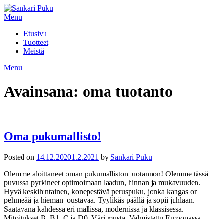
Skip
to
Menu
content
Etusivu
Tuotteet
Meistä
Menu
Avainsana:
oma tuotanto
Oma pukumallisto!
Posted on
14.12.2020
1.2.2021
by
Sankari Puku
Olemme aloittaneet oman pukumalliston tuotannon! Olemme tässä
puvussa pyrkineet optimoimaan laadun, hinnan ja mukavuuden.
Hyvä keskihintainen, konepestävä peruspuku, jonka kangas on
pehmeää ja hieman joustavaa. Tyylikäs päällä ja sopii juhlaan.
Saatavana kahdessa eri mallissa, modernissa ja klassisessa.
Mitoitukset B, B1, C ja D0. Väri musta. Valmistettu Euroopassa.