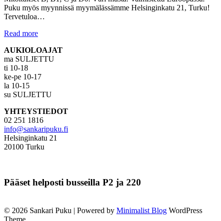
Puku myös myynnissä myymälässämme Helsinginkatu 21, Turku!
Tervetuloa…
Read more
AUKIOLOAJAT
ma SULJETTU
ti 10-18
ke-pe 10-17
la 10-15
su SULJETTU
YHTEYSTIEDOT
02 251 1816
info@sankaripuku.fi
Helsinginkatu 21
20100 Turku
Pääset helposti busseilla P2 ja 220
© 2026 Sankari Puku
| Powered by
Minimalist Blog
WordPress
Theme