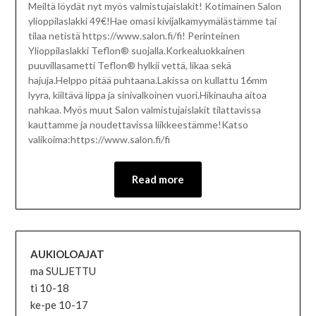
Meiltä löydät nyt myös valmistujaislakit! Kotimainen Salon
ylioppilaslakki 49€!Hae omasi kivijalkamyymälästämme tai
tilaa netistä https://www.salon.fi/fi! Perinteinen
Ylioppilaslakki Teflon® suojalla.Korkealuokkainen
puuvillasametti Teflon® hylkii vettä, likaa sekä
hajuja.Helppo pitää puhtaana.Lakissa on kullattu 16mm
lyyra, kiiltävä lippa ja sinivalkoinen vuori.Hikinauha aitoa
nahkaa. Myös muut Salon valmistujaislakit tilattavissa
kauttamme ja noudettavissa liikkeestämme!Katso
valikoima:https://www.salon.fi/fi
Read more
AUKIOLOAJAT
ma SULJETTU
ti 10-18
ke-pe 10-17