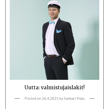
Uutta: valmistujaislakit!
Posted on
26.4.2021
by
Sankari Puku